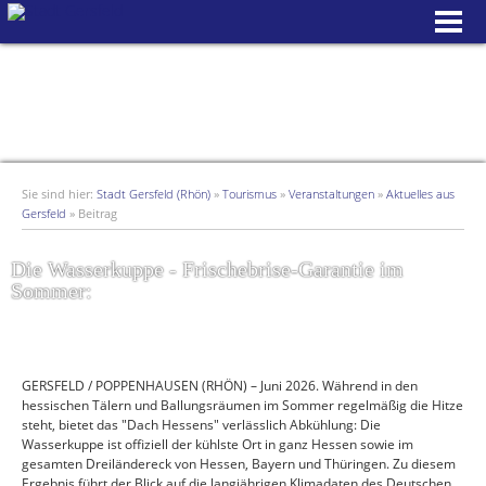
Sie sind hier:
Stadt Gersfeld (Rhön)
»
Tourismus
»
Veranstaltungen
»
Aktuelles aus
Gersfeld
»
Beitrag
Die Wasserkuppe - Frischebrise-Garantie im
Sommer:
GERSFELD / POPPENHAUSEN (RHÖN) – Juni 2026. Während in den
hessischen Tälern und Ballungsräumen im Sommer regelmäßig die Hitze
steht, bietet das "Dach Hessens" verlässlich Abkühlung: Die
Wasserkuppe ist offiziell der kühlste Ort in ganz Hessen sowie im
gesamten Dreiländereck von Hessen, Bayern und Thüringen. Zu diesem
Ergebnis führt der Blick auf die langjährigen Klimadaten des Deutschen