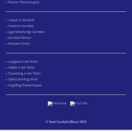
» Radom Wasserkuppe
» Urlaub in Gersfeld
» Hotels in Gersfeld
» Jugendherberge Gersfeld
» Gersfeld Wetter
» Wandern Rhön
» Langlauf in der Rhön
» Skilifte in der Rhön
» Snowkiting in der Rhön
» Gleitschirmflug Rhön
» Segelflug Wasserkuppe
© Stadt Gersfeld (Rhön) 2026