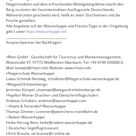
Fliegertradition und dem erfrischenden Mittelgebirgsklima macht den
Berg zu einem der faszinierendsten Ausflugsziele Deutschlands.
Während unten geschwitzt wird, heißt es oben: Durchatmen und die
Frische genießen.
Alle Angebote auf der Wasserkuppe und Freizeit-Tipps in der Umgebung
gibt's unter
https://wasserkuppe.net
.
________________________________________
Ansprechpartner bei Rückfragen:
•Rhön GmbH - Gesellschaft für Tourismus und Markenmanagement,
Rhönstraße 97, 97772 Wildflecken-Oberbach, Tel: +49 9749 930080-0,
Mail: kontakt@rhoen.info Website: www.rhoen.info
•Fliegerschule Wasserkuppe:
Lukas-Schmidt-Nentwig, schulleiter@fliegerschule-wasserkuppe.de
•Wiegand Erlebnisberge:
Jeremias Kümpel, j.kuempel@wiegand-erlebnisberge.de
•Papillon Rhöner Drachen- und Gleitschirmflugschulen:
Andreas Schubert, andreas@wasserkuppe.com
• Hotels & Feriendorf Wasserkuppe:
Thomas Zimmer, t.zimmer@peterchens-mondfahrt.de
• Radom Wasserkuppe:
Heike Herzog-Best, heike@radom-wasserkuppe.de
• Deutsches Segelflugmuseum:
Ulrich Braune, uk-braune@t-online.de