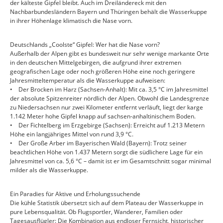
der kälteste Gipfel bleibt. Auch im Dreiländereck mit den
Nachbarbundesländern Bayern und Thüringen behält die Wasserkuppe
in ihrer Höhenlage klimatisch die Nase vorn.
Deutschlands „Coolste“ Gipfel: Wer hat die Nase vorn?
Außerhalb der Alpen gibt es bundesweit nur sehr wenige markante Orte
in den deutschen Mittelgebirgen, die aufgrund ihrer extremen
geografischen Lage oder noch größeren Höhe eine noch geringere
Jahresmitteltemperatur als die Wasserkuppe aufweisen:
• Der Brocken im Harz (Sachsen-Anhalt): Mit ca. 3,5 °C im Jahresmittel
der absolute Spitzenreiter nördlich der Alpen. Obwohl die Landesgrenze
zu Niedersachsen nur zwei Kilometer entfernt verläuft, liegt der karge
1.142 Meter hohe Gipfel knapp auf sachsen-anhaltinischem Boden.
• Der Fichtelberg im Erzgebirge (Sachsen): Erreicht auf 1.213 Metern
Höhe ein langjähriges Mittel von rund 3,9 °C.
• Der Große Arber im Bayerischen Wald (Bayern): Trotz seiner
beachtlichen Höhe von 1.437 Metern sorgt die südlichere Lage für ein
Jahresmittel von ca. 5,6 °C – damit ist er im Gesamtschnitt sogar minimal
milder als die Wasserkuppe.
Ein Paradies für Aktive und Erholungssuchende
Die kühle Statistik übersetzt sich auf dem Plateau der Wasserkuppe in
pure Lebensqualität. Ob Flugsportler, Wanderer, Familien oder
Tagesausflügler: Die Kombination aus endloser Fernsicht, historischer