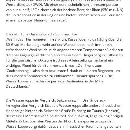
Wetterdienstes (DWD). Mit einer durchschnittlichen Jahrestemperatur
von nur rund 5,1 °C sichert sich der höchste Berg der Rhön (950 m ü. NN)
die Spitzenposition in der Region und bietet Einheimischen wie Touristen
eine eingebaute "Natur-Klimaanlage".
Die natürliche Oase gegen die Sommerhitze
„Wenn das Thermometer in Frankfurt, Kassel oder Fulda häufig über die
30-Grad-Marke steigt, weht auf der Wasserkuppe noch immer ein
erfrischender Wind bei deutlich angenehmeren Temperaturen“, erklären
die ansässigen gewerblichen Anbieter auf dem Fliegerberg in Osthessen.
Für die touristischen Akteure ist dieses Alleinstellungsmerkmal ein
wichtiges Pfund für den Sommertourismus: „Der Trend zum
'Coolcationing' – also dem bewussten Urlaub in kühleren Regionen, um
der urbanen Sommerhitze zu entkommen – nimmt spürbar zu. Die
Wasserkuppe ist hierfür die perfekte Destination in der Mitte
Deutschlands.“
Die Wasserkuppe im Vergleich: Spitzenplatz im Dreiländereck
Im regionalen Vergleich lässt die Wasserkuppe alle anderen hessischen
Höhenzüge hinter sich. Selbst der Große Feldberg im Taunus (Hessen),
der mit 881 Metern zwar eine stolze Höhe aufweist, liegt im langjährigen
Mittel spürbar über den Werten der Rhön. Die exponierte Lage der
Wasserkuppe sorgt dafür, dass sie im hessischen Raum unangefochten