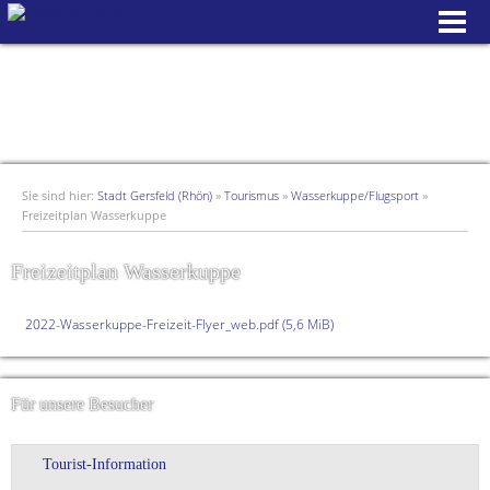
Sie sind hier:
Stadt Gersfeld (Rhön)
»
Tourismus
»
Wasserkuppe/Flugsport
»
Freizeitplan Wasserkuppe
Freizeitplan Wasserkuppe
2022-Wasserkuppe-Freizeit-Flyer_web.pdf
(5,6 MiB)
Für unsere Besucher
Tourist-Information