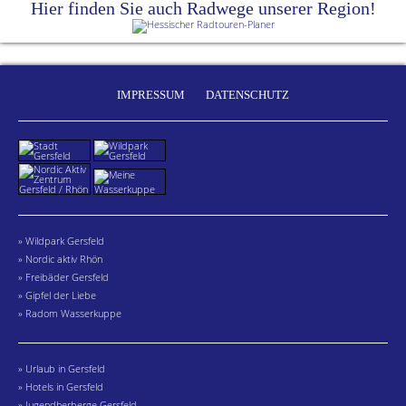
Hier finden Sie auch Radwege unserer Region!
IMPRESSUM
DATENSCHUTZ
» Wildpark Gersfeld
» Nordic aktiv Rhön
» Freibäder Gersfeld
» Gipfel der Liebe
» Radom Wasserkuppe
» Urlaub in Gersfeld
» Hotels in Gersfeld
» Jugendherberge Gersfeld