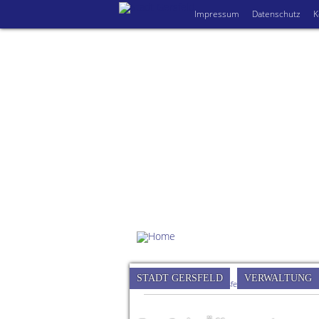
Impressum
Datenschutz
K
STADT GERSFELD
VERWALTUNG
Sie sind hier:
Stadt Gersfeld (Rhön)
»
Rathaus
»
S