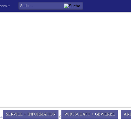
ontakt
SERVICE + INFORMATION
WIRTSCHAFT + GEWERBE
AK
tadt Gersfeld
»
Städtische Einrichtungen
»
Gute Stube