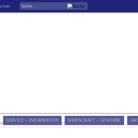
ontakt
SERVICE + INFORMATION
WIRTSCHAFT + GEWERBE
AK
tadt Gersfeld
»
Schulen + Kinderbetreuung + VHS
»
Kinderbetreuung