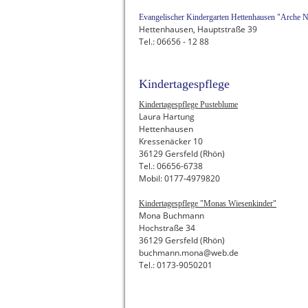
Evangelischer Kindergarten Hettenhausen "Arche 
Hettenhausen, Hauptstraße 39
Tel.: 06656 - 12 88
Kindertagespflege
Kindertagespflege Pusteblume
Laura Hartung
Hettenhausen
Kressenäcker 10
36129 Gersfeld (Rhön)
Tel.: 06656-6738
Mobil: 0177-4979820
Kindertagespflege "Monas Wiesenkinder"
Mona Buchmann
Hochstraße 34
36129 Gersfeld (Rhön)
buchmann.mona@web.de
Tel.: 0173-9050201