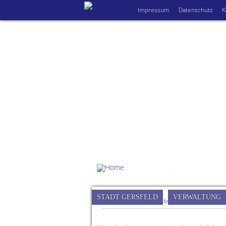
Impressum
Datenschutz
K
STADT GERSFELD
VERWALTUNG
Sie sind hier:
Stadt Gersfeld (Rhön)
»
Rathaus
»
S