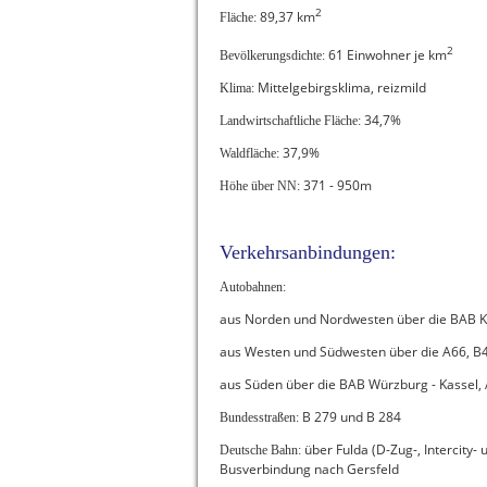
2
89,37 km
Fläche:
2
61 Einwohner je km
Bevölkerungsdichte:
Mittelgebirgsklima, reizmild
Klima:
34,7%
Landwirtschaftliche Fläche:
37,9%
Waldfläche:
371 - 950m
Höhe über NN:
Verkehrsanbindungen:
Autobahnen:
aus Norden und Nordwesten über die BAB Kas
aus Westen und Südwesten über die A66, B4
aus Süden über die BAB Würzburg - Kassel, 
B 279 und B 284
Bundesstraßen:
über Fulda (D-Zug-, Intercity-
Deutsche Bahn:
Busverbindung nach Gersfeld