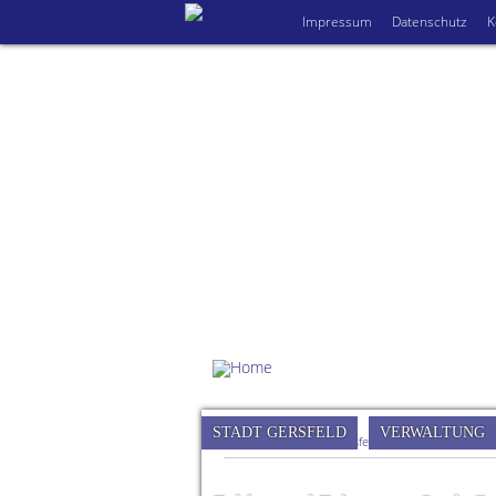
Impressum
Datenschutz
K
STADT GERSFELD
VERWALTUNG
Sie sind hier:
Stadt Gersfeld (Rhön)
»
Rathaus
»
S