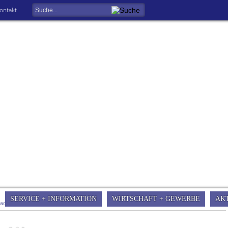
ontakt
SERVICE + INFORMATION
WIRTSCHAFT + GEWERBE
AK
tadt Gersfeld
»
Zahlen + Fakten