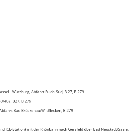
sel - Würzburg, Abfahrt Fulda-Süd, B 27, B 279
0/40a, B27, B 279
Abfahrt Bad Brückenau/Wildflecken, B 279
 und ICE-Station) mit der Rhönbahn nach Gersfeld über Bad Neustadt/Saale,