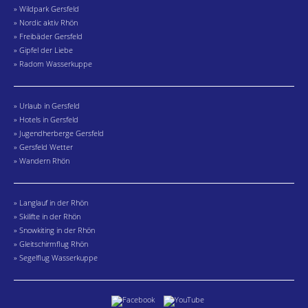
» Wildpark Gersfeld
» Nordic aktiv Rhön
» Freibäder Gersfeld
» Gipfel der Liebe
» Radom Wasserkuppe
» Urlaub in Gersfeld
» Hotels in Gersfeld
» Jugendherberge Gersfeld
» Gersfeld Wetter
» Wandern Rhön
» Langlauf in der Rhön
» Skilifte in der Rhön
» Snowkiting in der Rhön
» Gleitschirmflug Rhön
» Segelflug Wasserkuppe